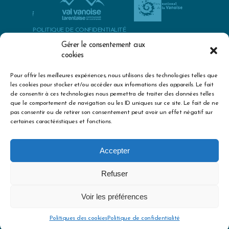
POLITIQUE DE CONFIDENTIALITÉ
POLITIQUES DES COOKIES
Gérer le consentement aux
cookies
MENTIONS LÉGALES & CRÉDITS
Pour offrir les meilleures expériences, nous utilisons des technologies telles que
best herbs to cure premature ejaculation
exercise erectile
les cookies pour stocker et/ou accéder aux informations des appareils. Le fait
dysfunction treatment
big sex drive mid thirties
epidemiology of
de consentir à ces technologies nous permettra de traiter des données telles
erectile dysfunction kubin
boyfriend with no sex drive
zinc dosage
que le comportement de navigation ou les ID uniques sur ce site. Le fait de ne
for sexual health
does viagra get you high
sexual enhancements
pas consentir ou de retirer son consentement peut avoir un effet négatif sur
for males
penis enhancement pills that increase dize
how we
certaines caractéristiques et fonctions.
increase our sex stamina
high blood pressure medication and
apple cider vinegar
effects of not taking your blood pressure
medication
advil blood pressure medication
proteinuria high
Accepter
blood pressure treatment
can i drink grapefruit juice with high
blood pressure medication
my insurance company will not cover
Refuser
edarbi blood pressure medication
hypertension is the medical
term for
when not to take blood pressure medication
pregnancy
Voir les préférences
category b hypertension medications
high blood pressure
medication and drinking alcohol
Politiques des cookies
Politique de confidentialité