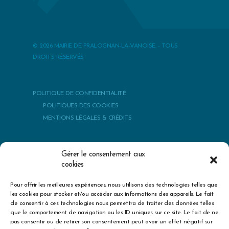
© 2026 MAIRIE DE PRALOGNAN-LA-VANOISE. - TOUS
DROITS RÉSERVÉS
POLITIQUE DE CONFIDENTIALITÉ
POLITIQUES DES COOKIES
MENTIONS LÉGALES & CRÉDITS
Gérer le consentement aux
cookies
Pour offrir les meilleures expériences, nous utilisons des technologies telles que
best herbs to cure premature ejaculation
exercise erectile
les cookies pour stocker et/ou accéder aux informations des appareils. Le fait
dysfunction treatment
big sex drive mid thirties
epidemiology of
de consentir à ces technologies nous permettra de traiter des données telles
erectile dysfunction kubin
boyfriend with no sex drive
zinc dosage
que le comportement de navigation ou les ID uniques sur ce site. Le fait de ne
for sexual health
does viagra get you high
sexual enhancements
pas consentir ou de retirer son consentement peut avoir un effet négatif sur
for males
penis enhancement pills that increase dize
how we