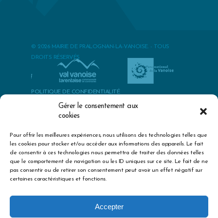
© 2026 MAIRIE DE PRALOGNAN-LA-VANOISE. - TOUS
DROITS RÉSERVÉS
POLITIQUE DE CONFIDENTIALITÉ
POLITIQUES DES COOKIES
Gérer le consentement aux
MENTIONS LÉGALES & CRÉDITS
cookies
best herbs to cure premature ejaculation
Pour offrir les meilleures expériences, nous utilisons des technologies telles que
exercise erectile
les cookies pour stocker et/ou accéder aux informations des appareils. Le fait
dysfunction treatment
big sex drive mid thirties
epidemiology of
de consentir à ces technologies nous permettra de traiter des données telles
erectile dysfunction kubin
boyfriend with no sex drive
zinc dosage
que le comportement de navigation ou les ID uniques sur ce site. Le fait de ne
for sexual health
does viagra get you high
sexual enhancements
pas consentir ou de retirer son consentement peut avoir un effet négatif sur
for males
penis enhancement pills that increase dize
how we
certaines caractéristiques et fonctions.
increase our sex stamina
high blood pressure medication and
apple cider vinegar
effects of not taking your blood pressure
medication
advil blood pressure medication
proteinuria high
Accepter
blood pressure treatment
can i drink grapefruit juice with high