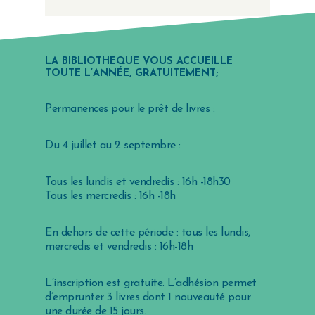
LA BIBLIOTHÈQUE VOUS ACCUEILLE
TOUTE L’ANNÉE, GRATUITEMENT;
Permanences p
our le prêt de livres :
Du 4 juillet au 2 septembre :
Tous les lundis et vendredis : 16h -18h30
Tous les mercredis : 16h -18h
En dehors de cette période : tous les lundis,
mercredis et vendredis : 16h-18h
L’inscription est gratuite. L’adhésion permet
d’emprunter 3 livres dont 1 nouveauté pour
une durée de 15 jours.