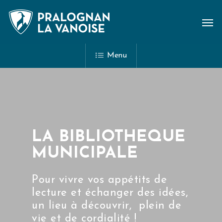
Menu
LA BIBLIOTHÈQUE
MUNICIPALE
Pour vivre vos appétits de
lecture et échanger des idées,
un lieu à découvrir, plein de
vie et de cordialité !