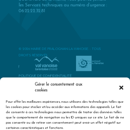
les Services techniques au numéro d’urgence :
06.22.22.32.81
© 2026 MAIRIE DE PRALOGNAN-LA-VANOISE. - TOUS
DROITS RÉSERVÉS
POLITIQUE DE CONFIDENTIALITÉ
POLITIQUES DES COOKIES
Gérer le consentement aux
cookies
MENTIONS LÉGALES & CRÉDITS
Pour offrir les meilleures expériences, nous utilisons des technologies telles que
best herbs to cure premature ejaculation
exercise erectile
les cookies pour stocker et/ou accéder aux informations des appareils. Le fait
dysfunction treatment
big sex drive mid thirties
epidemiology of
de consentir à ces technologies nous permettra de traiter des données telles
erectile dysfunction kubin
boyfriend with no sex drive
zinc dosage
que le comportement de navigation ou les ID uniques sur ce site. Le fait de ne
for sexual health
does viagra get you high
sexual enhancements
pas consentir ou de retirer son consentement peut avoir un effet négatif sur
for males
penis enhancement pills that increase dize
how we
certaines caractéristiques et fonctions.