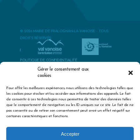
© 2026 MAIRIE DE PRALOGNAN-LA-VANOISE. - TOUS
DROITS RÉSERVÉS
POLITIQUE DE CONFIDENTIALITÉ
POLITIQUES DES COOKIES
Gérer le consentement aux
cookies
MENTIONS LÉGALES & CRÉDITS
Pour offrir les meilleures expériences, nous utilisons des technologies telles que
best herbs to cure premature ejaculation
exercise erectile
les cookies pour stocker et/ou accéder aux informations des appareils. Le fait
dysfunction treatment
big sex drive mid thirties
epidemiology of
de consentir à ces technologies nous permettra de traiter des données telles
erectile dysfunction kubin
boyfriend with no sex drive
zinc dosage
que le comportement de navigation ou les ID uniques sur ce site. Le fait de ne
for sexual health
does viagra get you high
sexual enhancements
pas consentir ou de retirer son consentement peut avoir un effet négatif sur
for males
penis enhancement pills that increase dize
how we
certaines caractéristiques et fonctions.
increase our sex stamina
high blood pressure medication and
apple cider vinegar
effects of not taking your blood pressure
medication
advil blood pressure medication
proteinuria high
Accepter
blood pressure treatment
can i drink grapefruit juice with high