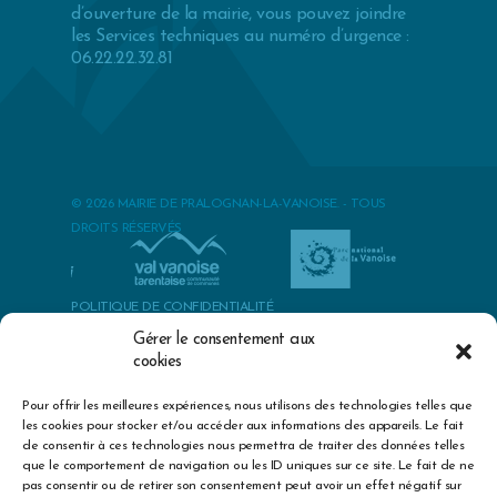
d’ouverture de la mairie, vous pouvez joindre
les Services techniques au numéro d’urgence :
06.22.22.32.81
© 2026 MAIRIE DE PRALOGNAN-LA-VANOISE. - TOUS
DROITS RÉSERVÉS
POLITIQUE DE CONFIDENTIALITÉ
POLITIQUES DES COOKIES
Gérer le consentement aux
cookies
MENTIONS LÉGALES & CRÉDITS
Pour offrir les meilleures expériences, nous utilisons des technologies telles que
best herbs to cure premature ejaculation
exercise erectile
les cookies pour stocker et/ou accéder aux informations des appareils. Le fait
dysfunction treatment
big sex drive mid thirties
epidemiology of
de consentir à ces technologies nous permettra de traiter des données telles
erectile dysfunction kubin
boyfriend with no sex drive
zinc dosage
que le comportement de navigation ou les ID uniques sur ce site. Le fait de ne
for sexual health
does viagra get you high
sexual enhancements
pas consentir ou de retirer son consentement peut avoir un effet négatif sur